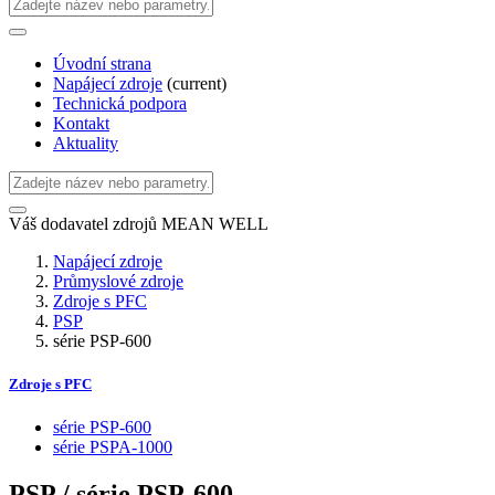
Úvodní strana
Napájecí zdroje
(current)
Technická podpora
Kontakt
Aktuality
Váš dodavatel zdrojů MEAN WELL
Napájecí zdroje
Průmyslové zdroje
Zdroje s PFC
PSP
série PSP-600
Zdroje s PFC
série PSP-600
série PSPA-1000
PSP / série PSP-600