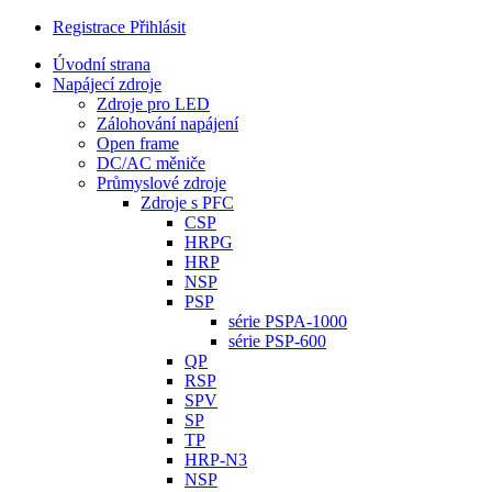
Registrace
Přihlásit
Úvodní strana
Napájecí zdroje
Zdroje pro LED
Zálohování napájení
Open frame
DC/AC měniče
Průmyslové zdroje
Zdroje s PFC
CSP
HRPG
HRP
NSP
PSP
série PSPA-1000
série PSP-600
QP
RSP
SPV
SP
TP
HRP-N3
NSP