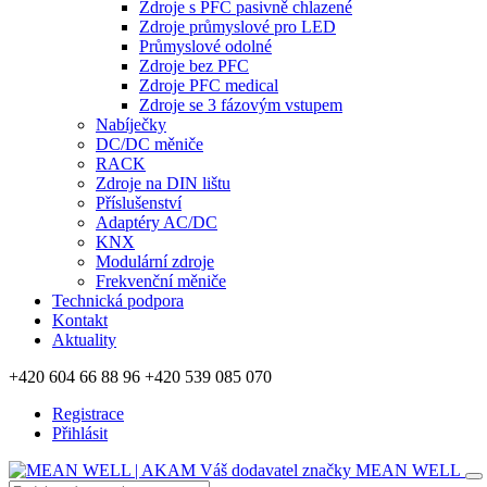
Zdroje s PFC pasivně chlazené
Zdroje průmyslové pro LED
Průmyslové odolné
Zdroje bez PFC
Zdroje PFC medical
Zdroje se 3 fázovým vstupem
Nabíječky
DC/DC měniče
RACK
Zdroje na DIN lištu
Příslušenství
Adaptéry AC/DC
KNX
Modulární zdroje
Frekvenční měniče
Technická podpora
Kontakt
Aktuality
+420 604 66 88 96
+420 539 085 070
Registrace
Přihlásit