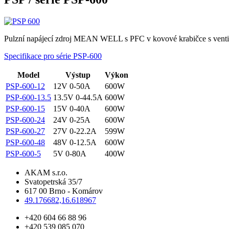
Pulzní napájecí zdroj MEAN WELL s PFC v kovové krabičce s ventil
Specifikace pro série PSP-600
Model
Výstup
Výkon
PSP-600-12
12V 0-50A
600W
PSP-600-13.5
13.5V 0-44.5A
600W
PSP-600-15
15V 0-40A
600W
PSP-600-24
24V 0-25A
600W
PSP-600-27
27V 0-22.2A
599W
PSP-600-48
48V 0-12.5A
600W
PSP-600-5
5V 0-80A
400W
AKAM s.r.o.
Svatopetrská 35/7
617 00 Brno - Komárov
49.176682,16.618967
+420 604 66 88 96
+420 539 085 070