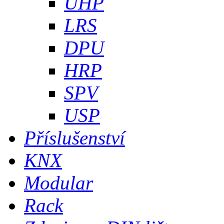
UHP
LRS
DPU
HRP
SPV
USP
Příslušenství
KNX
Modular
Rack