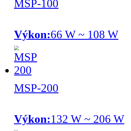
MSP-100
Výkon:
66 W ~ 108 W
MSP-200
Výkon:
132 W ~ 206 W