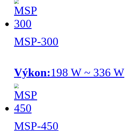
MSP-300
Výkon:
198 W ~ 336 W
MSP-450